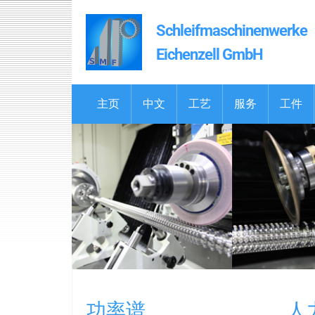
Skip to main content
Schleifmaschinenwerke
Eichenzell GmbH
主页
中文
工艺
服务
工件
功率谱
人