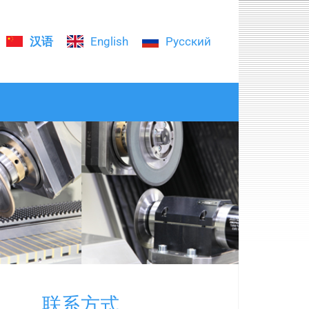
汉语
English
Русский
联系方式