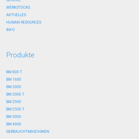
SERVICE
WERKSTÜCKE
AKTUELLES
HUMAN RESOURCES
INFO
Produkte
BM 800 T
BM 1600
BM 2000
BM 2000 T
BM 2500
BM 2500 T
BM 3000
BM 4000
GEBRAUCHTMASCHINEN