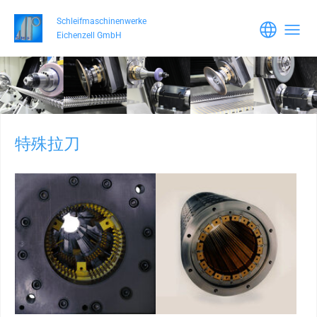
Skip to main content
Schleifmaschinenwerke
Eichenzell GmbH
特殊拉刀